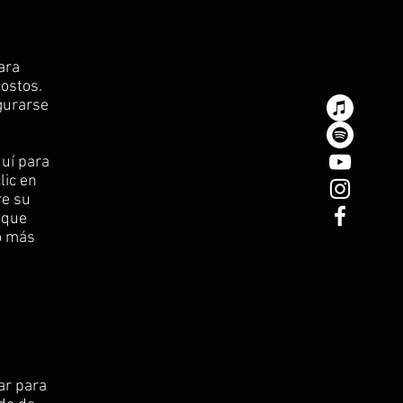
ara
costos.
egurarse
quí para
lic en
re su
 que
o más
ar para