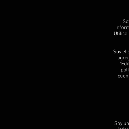
​S
inform
Utilice
Soy el 
agreg
"Edi
pol
cuen
​Soy u