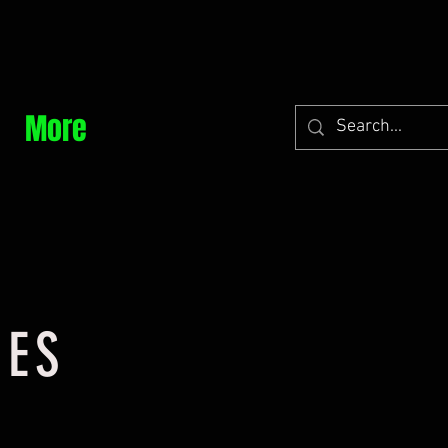
More
NES