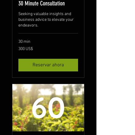
30 Minute Consultation
Seeking valuable insights and
business advice to elevate your
endeavors.
30 min
300
300 US$
dólares
estadounidenses
Reservar ahora